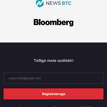
Tellige meie uudiskiri
Registreeruge