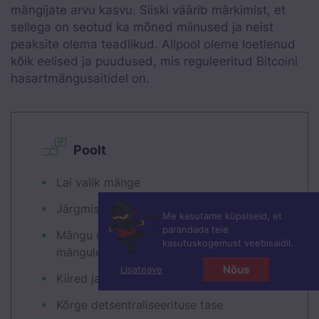
mängijate arvu kasvu. Siiski väärib märkimist, et
sellega on seotud ka mõned miinused ja neist
peaksite olema teadlikud. Allpool oleme loetlenud
kõik eelised ja puudused, mis reguleeritud Bitcoini
hasartmängusaitidel on.
Poolt
Lai valik mänge
Järgmise taseme turvalisus
Me kasutame küpsiseid, et
parandada teie
Mängu õiglus tänu tõestatavalt õiglasele
kasutuskogemust veebisaidil.
mängule
Nõus
Lisateave
Kiired ja turvalised tehingud
Kõrge detsentraliseerituse tase