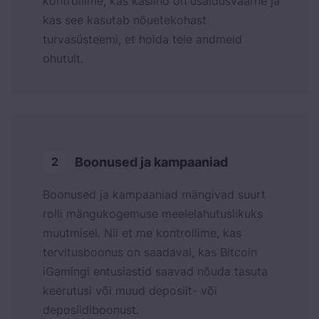
kontrollime, kas kasiino on usaldusväärne ja
kas see kasutab nõuetekohast
turvasüsteemi, et hoida teie andmeid
ohutult.
2
Boonused ja kampaaniad
Boonused ja kampaaniad mängivad suurt
rolli mängukogemuse meelelahutuslikuks
muutmisel. Nii et me kontrollime, kas
tervitusboonus on saadaval, kas Bitcoin
iGamingi entusiastid saavad nõuda tasuta
keerutusi või muud deposiit- või
deposiidiboonust.