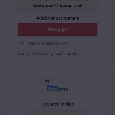
keerutusi + 1 bonus crab
40x Boonuse summa
Mängige
18+ | Gamble responsibly |
GamblerAware.org
T&C’s
apply
11
Heybets Kasiino