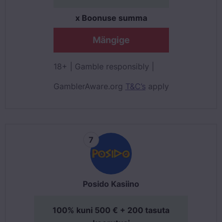
x Boonuse summa
Mängige
18+ | Gamble responsibly |
GamblerAware.org
T&C’s
apply
7
Posido Kasiino
100% kuni 500 € + 200 tasuta