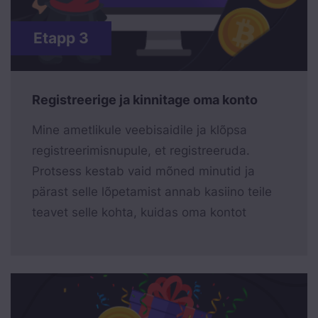
Etapp 3
Registreerige ja kinnitage oma konto
Mine ametlikule veebisaidile ja klõpsa
registreerimisnupule, et registreeruda.
Protsess kestab vaid mõned minutid ja
pärast selle lõpetamist annab kasiino teile
teavet selle kohta, kuidas oma kontot
kontrollida.