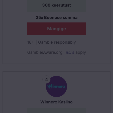
300 keerutust
25x Boonuse summa
Mängige
18+ | Gamble responsibly |
GamblerAware.org
T&C’s
apply
4
Winnerz Kasiino