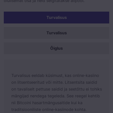
olulisemat osa ja neid selgitatakse allpool.
Turvalisus
Turvalisus
Õiglus
Turvalisus eeldab küsimust, kas online-kasiino
on litsentseeritud või mitte. Litsentsita saidid
on tavaliselt pettuse saidid ja seetõttu ei tohiks
mängijad nendega tegeleda. See reegel kehtib
nii Bitcoini hasartmängusaitide kui ka
traditsiooniliste online-kasiinode kohta.