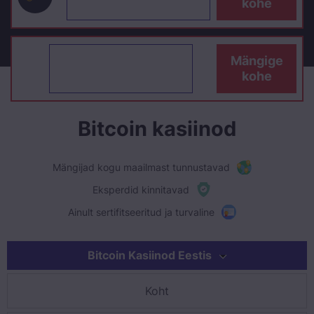
kohe
Mängige
kohe
Bitcoin kasiinod
Mängijad kogu maailmast tunnustavad
Eksperdid kinnitavad
Ainult sertifitseeritud ja turvaline
Bitcoin Kasiinod Eestis
Koht